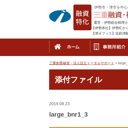
伊勢市・津市を中心
運営：伊勢総合税理士
【伊勢本社】伊勢ICか
【津オフィス】近鉄津駅東
三重創業融資・法人設立トータルサポート
>
large
添付ファイル
2019.08.23
large_bnr1_3