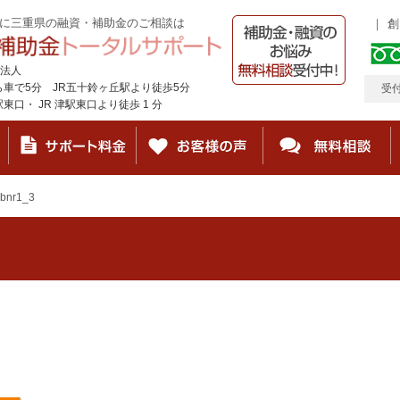
に三重県の融資・補助金のご相談は
創
法人
ら車で5分 JR五十鈴ヶ丘駅より徒歩5分
受付
口・ JR 津駅東口より徒歩 1 分
_bnr1_3